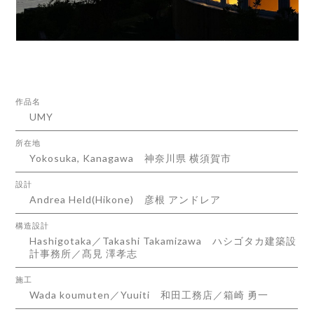
作品名
UMY
所在地
Yokosuka, Kanagawa 神奈川県 横須賀市
設計
Andrea Held(Hikone) 彦根 アンドレア
構造設計
Hashigotaka／Takashi Takamizawa ハシゴタカ建築設
計事務所／髙見 澤孝志
施工
Wada koumuten／Yuuiti 和田工務店／箱崎 勇一