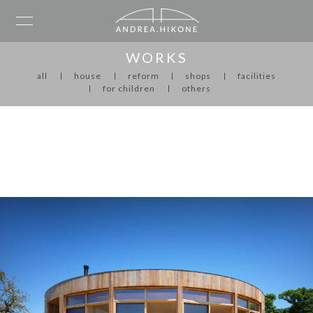
WORKS
all
house
reform
shops
facilities
for children
others