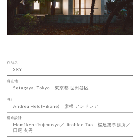
作品名
SRY
所在地
Setagaya, Tokyo
東京都 世田谷区
設計
Andrea Held(Hikone)
彦根 アンドレア
構造設計
Momi kentikujimusyo／Hirohide Tao
樅建築事務所／
田尾 玄秀