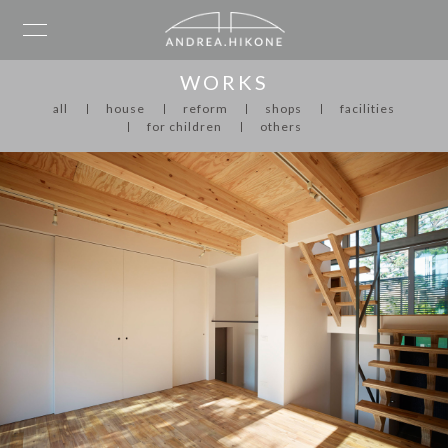
WORKS
all
house
reform
shops
facilities
for children
others